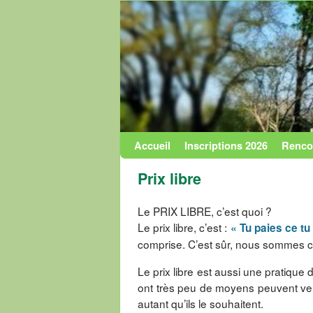
Accueil
Skip to primary content
Aller au contenu secondaire
Inscriptions 2026
Renco
Prix libre
Le PRIX LIBRE, c’est quoi ?
Le prix libre, c’est :
« Tu paies ce tu 
comprise. C’est sûr, nous sommes con
Le prix libre est aussi une pratique
ont très peu de moyens peuvent veni
autant qu’ils le souhaitent.