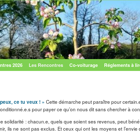
ntres 2026
Les Rencontres
Co-voiturage
Réglements à lir
Cette démarche peut paraître pour certain.e.s
peux, ce tu veux ! »
ditionné.e.s pour payer ce qu’on nous dit sans chercher à connaî
 de solidarité : chacun.e, quels que soient ses revenus, peut bé
r, ils ne sont pas exclus. Et ceux qui ont les moyens et l’envie 