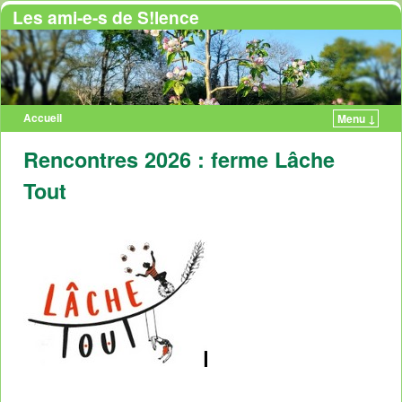
Les ami-e-s de S!lence
Accueil
Menu ↓
Rencontres 2026 : ferme Lâche
Tout