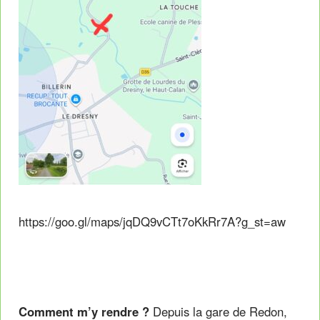
https://goo.gl/maps/jqDQ9vCTt7oKkRr7A?g_st=aw
Comment m’y rendre ?
Depuis la gare de Redon,