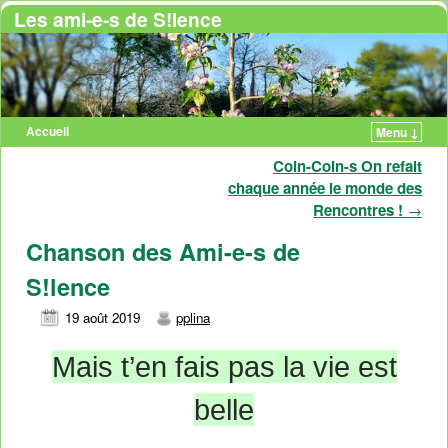
Les ami-e-s de S!lence
Accueil
Menu ↓
Coin-Coin-s On refait
Navigation des articles
chaque année le monde des
Rencontres !
→
Chanson des Ami-e-s de
S!lence
19 août 2019
pplina
Mais t’en fais pas la vie est
belle