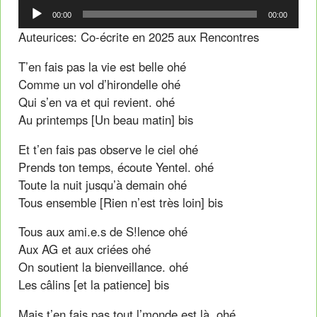
Lecteur
00:00
00:00
audio
Auteurices: Co-écrite en 2025 aux Rencontres
T’en fais pas la vie est belle ohé
Comme un vol d’hirondelle ohé
Qui s’en va et qui revient. ohé
Au printemps [Un beau matin] bis
Et t’en fais pas observe le ciel ohé
Prends ton temps, écoute Yentel. ohé
Toute la nuit jusqu’à demain ohé
Tous ensemble [Rien n’est très loin] bis
Tous aux ami.e.s de S!lence ohé
Aux AG et aux criées ohé
On soutient la bienveillance. ohé
Les câlins [et la patience] bis
Mais t’en fais pas tout l’monde est là. ohé